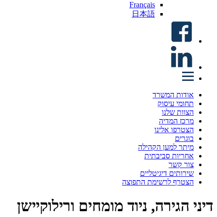
Français
日本語
אודות המשרד
תחומי עיסוק
הצוות שלנו
מרכז המדיה
הצטרפו אלינו
בוגרים
מיתר למען הקהילה
אחריות סביבתית
צור קשר
שירותים דיגיטליים
הצטרף לרשימת התפוצה
דיני הגירה, ניוד מומחים ורילוקיישן