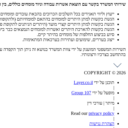
שירותי המשרד בקשר עם הוצאת אשרות עבודה וניוד מומחים כוללים, בין ה
ייעוץ וליווי תאגידים בכל השלבים הכרוכים בהבאת עובדים ומומחים 
הגשת בקשות למתן היתרים למומחים בהתאם למומחיותם (ולתקופות
הגשת בקשות למתן היתרים קצרי מועד (היתרים הניתנים לתקופת פעי
הגשת בקשות להארכת היתרים ואשרות למומחים הנמצאים כבר ביש
סיוע בביצוע החלפות של מומחים בהיתר קיים.
ייצוג בעררים, שימועים ועתירות בערכאות המתאימות.
השירות המשפטי המוענק על ידי צוות המשרד בנושא זה ניתן תוך הקפדה על 
בהתחשב בצרכיו ורצונותיו.
COPYRIGHT © 2026
תוכנן על ידי
Layer.co.il
|
מופעל על ידי
Group 107
|
מיתר | עורכי דין
|
Read our
privacy policy
|
הצהרת נגישות