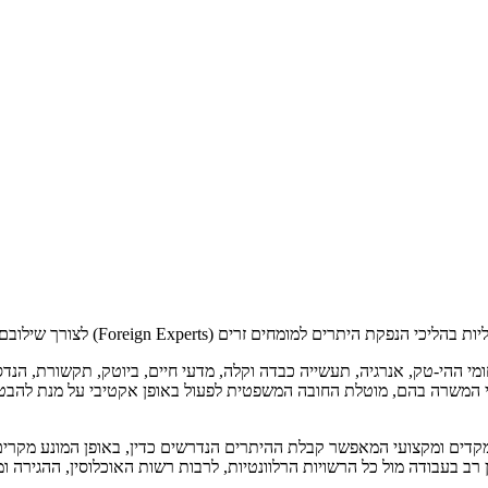
חים זרים (Foreign Experts) לצורך שילובם בעבודה בישראל.
י ההי-טק, אנרגיה, תעשייה כבדה וקלה, מדעי חיים, ביוטק, תקשורת, הנדסה
י המשרה בהם, מוטלת החובה המשפטית לפעול באופן אקטיבי על מנת להבטי
מקדים ומקצועי המאפשר קבלת ההיתרים הנדרשים כדין, באופן המונע מקרים 
 רב בעבודה מול כל הרשויות הרלוונטיות, לרבות רשות האוכלוסין, ההגירה ומ