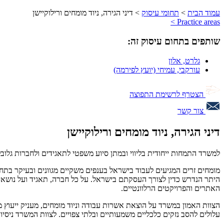
עמוד הבית
>
תחומי עיסוק
>
דיני הגירה, ניוד מומחים ורילוקיישן
Practice areas >
שותפים בתחום עיסוק זה:
גלרט
,
אלון
עורקבי
,
עמיחי
(יועץ לפירמה)
הצטרף לרשימת התפוצה
צור קשר
דיני הגירה, ניוד מומחים ורילוקיישן
למשרד התמחות ייחודית בליווי ובמתן סיוע משפטי לתאגידים ולחברות גלובליות בהליכי הנפקת היתרים למומ
מומחים זרים המגיעים לעבוד בישראל בענפים משקיים מגוונים ובעיקר בתחומ
היתר הנדרש כדין לצורך העסקתם בישראל. על כל חברה, תאגיד ועל נושא
האתרים והפרויקטים הרלוונטיים.
הצוות האמון במשרד על הוצאת אשרות עבודה וניוד מומחים, מעניק ייעוץ 
עלולים להסב נזקים כלכליים משמעותיים ובלתי צפויים. לצוות המשרד ניסיון